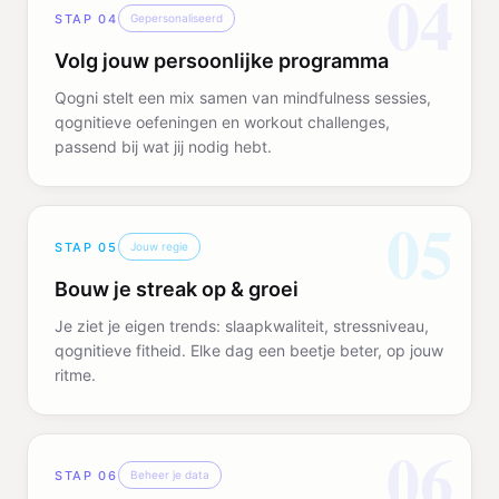
04
STAP
04
Gepersonaliseerd
Volg jouw persoonlijke programma
Qogni stelt een mix samen van mindfulness sessies,
qognitieve oefeningen en workout challenges,
passend bij wat jij nodig hebt.
05
STAP
05
Jouw regie
Bouw je streak op & groei
Je ziet je eigen trends: slaapkwaliteit, stressniveau,
qognitieve fitheid. Elke dag een beetje beter, op jouw
ritme.
06
STAP
06
Beheer je data