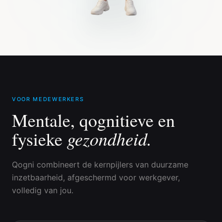
VOOR MEDEWERKERS
Mentale, qognitieve en
gezondheid.
fysieke
Qogni combineert de kernpijlers van duurzame
inzetbaarheid, afgeschermd voor werkgever,
volledig van jou.