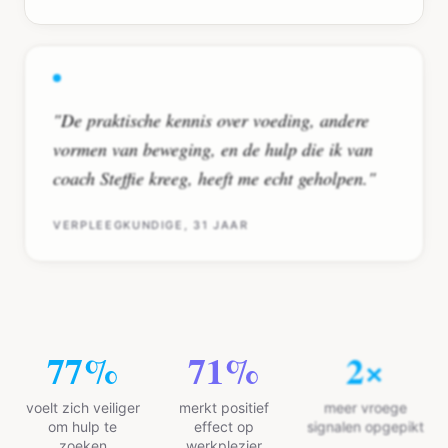
"
De praktische kennis over voeding, andere
vormen van beweging, en de hulp die ik van
coach Steffie kreeg, heeft me echt geholpen.
"
VERPLEEGKUNDIGE, 31 JAAR
94
%
87
%
3
×
voelt zich veiliger
merkt positief
meer vroege
om hulp te
effect op
signalen opgepikt
zoeken
werkplezier