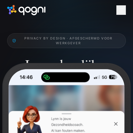
PRIVACY BY DESIGN · AFGESCHERMD VOOR
WERKGEVER
Jouw dagelijkse
Health Check.
Werk gericht aan je qognitieve en fysieke welzijn.
Breinperformance, mindfulness en challenges. Privé
voor jou, niet inzichtelijk voor werkgever.
Gratis voor ieder individu. Via werkgever altijd via arbodienst
Anneke.