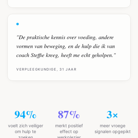
"
De praktische kennis over voeding, andere
vormen van beweging, en de hulp die ik van
coach Steffie kreeg, heeft me echt geholpen.
"
VERPLEEGKUNDIGE, 31 JAAR
94
%
87
%
3
×
voelt zich veiliger
merkt positief
meer vroege
om hulp te
effect op
signalen opgepikt
zoeken
werkplezier