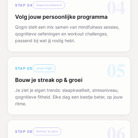
04
STAP
04
Gepersonaliseerd
Volg jouw persoonlijke programma
Qogni stelt een mix samen van mindfulness sessies,
qognitieve oefeningen en workout challenges,
passend bij wat jij nodig hebt.
05
STAP
05
Jouw regie
Bouw je streak op & groei
Je ziet je eigen trends: slaapkwaliteit, stressniveau,
qognitieve fitheid. Elke dag een beetje beter, op jouw
ritme.
06
STAP
06
Beheer je data