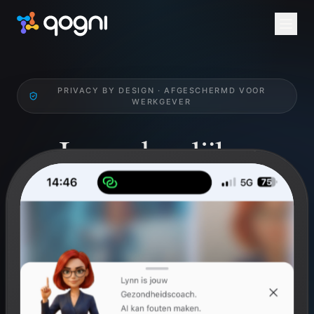
PRIVACY BY DESIGN · AFGESCHERMD VOOR
WERKGEVER
Jouw dagelijkse
Health Check.
Werk gericht aan je qognitieve en fysieke welzijn.
Breinperformance, mindfulness en challenges. Privé
voor jou, niet inzichtelijk voor werkgever.
Gratis voor ieder individu. Via werkgever altijd via arbodienst
Anneke.