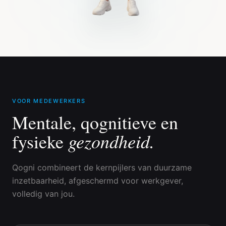
VOOR MEDEWERKERS
Mentale, qognitieve en
gezondheid.
fysieke
Qogni combineert de kernpijlers van duurzame
inzetbaarheid, afgeschermd voor werkgever,
volledig van jou.