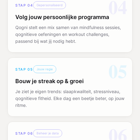
04
STAP
04
Gepersonaliseerd
Volg jouw persoonlijke programma
Qogni stelt een mix samen van mindfulness sessies,
qognitieve oefeningen en workout challenges,
passend bij wat jij nodig hebt.
05
STAP
05
Jouw regie
Bouw je streak op & groei
Je ziet je eigen trends: slaapkwaliteit, stressniveau,
qognitieve fitheid. Elke dag een beetje beter, op jouw
ritme.
06
STAP
06
Beheer je data