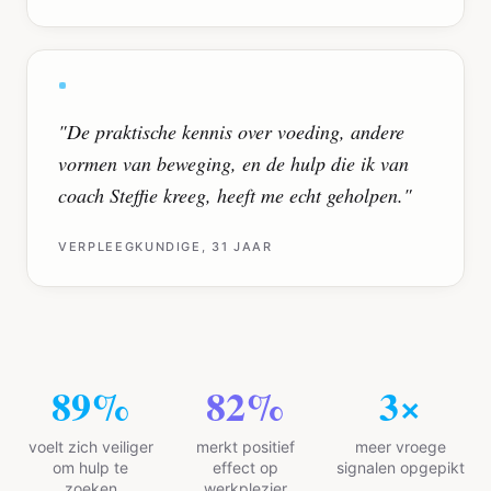
"
De praktische kennis over voeding, andere
vormen van beweging, en de hulp die ik van
coach Steffie kreeg, heeft me echt geholpen.
"
VERPLEEGKUNDIGE, 31 JAAR
94
%
87
%
3
×
voelt zich veiliger
merkt positief
meer vroege
om hulp te
effect op
signalen opgepikt
zoeken
werkplezier