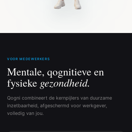
VOOR MEDEWERKERS
Mentale, qognitieve en
gezondheid.
fysieke
Qogni combineert de kernpijlers van duurzame
inzetbaarheid, afgeschermd voor werkgever,
volledig van jou.