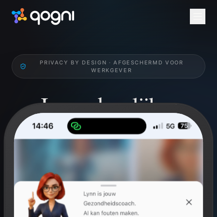
PRIVACY BY DESIGN · AFGESCHERMD VOOR
WERKGEVER
Jouw dagelijkse
Health Check.
Werk gericht aan je qognitieve en fysieke welzijn.
Breinperformance, mindfulness en challenges. Privé
voor jou, niet inzichtelijk voor werkgever.
Gratis voor ieder individu. Via werkgever altijd via arbodienst
Anneke.