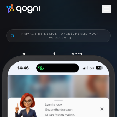
PRIVACY BY DESIGN · AFGESCHERMD VOOR
WERKGEVER
Jouw dagelijkse
Health Check.
Werk gericht aan je qognitieve en fysieke welzijn.
Breinperformance, mindfulness en challenges. Privé
voor jou, niet inzichtelijk voor werkgever.
Gratis voor ieder individu. Via werkgever altijd via arbodienst
Anneke.