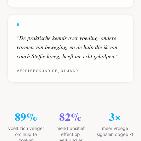
"
De praktische kennis over voeding, andere
vormen van beweging, en de hulp die ik van
coach Steffie kreeg, heeft me echt geholpen.
"
VERPLEEGKUNDIGE, 31 JAAR
94
%
87
%
3
×
voelt zich veiliger
merkt positief
meer vroege
om hulp te
effect op
signalen opgepikt
zoeken
werkplezier