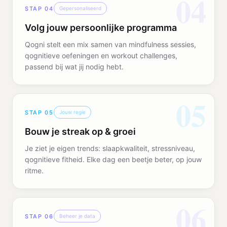
04
STAP
04
Gepersonaliseerd
Volg jouw persoonlijke programma
Qogni stelt een mix samen van mindfulness sessies,
qognitieve oefeningen en workout challenges,
passend bij wat jij nodig hebt.
05
STAP
05
Jouw regie
Bouw je streak op & groei
Je ziet je eigen trends: slaapkwaliteit, stressniveau,
qognitieve fitheid. Elke dag een beetje beter, op jouw
ritme.
06
STAP
06
Beheer je data