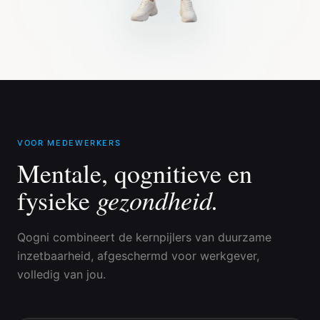
VOOR MEDEWERKERS
Mentale, qognitieve en
gezondheid.
fysieke
Qogni combineert de kernpijlers van duurzame
inzetbaarheid, afgeschermd voor werkgever,
volledig van jou.