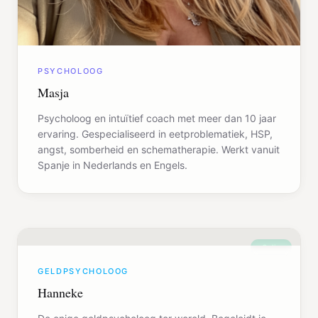
PSYCHOLOOG
Masja
Psycholoog en intuïtief coach met meer dan 10 jaar
ervaring. Gespecialiseerd in eetproblematiek, HSP,
angst, somberheid en schematherapie. Werkt vanuit
Spanje in Nederlands en Engels.
Online
GELDPSYCHOLOOG
Hanneke
De enige geldpsycholoog ter wereld. Begeleidt je
door de diepste lagen van geldblokkades, mentaal,