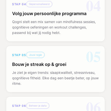
04
STAP
04
Gepersonaliseerd
Volg jouw persoonlijke programma
Qogni stelt een mix samen van mindfulness sessies,
qognitieve oefeningen en workout challenges,
passend bij wat jij nodig hebt.
05
STAP
05
Jouw regie
Bouw je streak op & groei
Je ziet je eigen trends: slaapkwaliteit, stressniveau,
qognitieve fitheid. Elke dag een beetje beter, op jouw
ritme.
06
STAP
06
Beheer je data