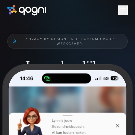
PRIVACY BY DESIGN · AFGESCHERMD VOOR
WERKGEVER
Jouw dagelijkse
Health Check.
Werk gericht aan je qognitieve en fysieke welzijn.
Breinperformance, mindfulness en challenges. Privé
voor jou, niet inzichtelijk voor werkgever.
Gratis voor ieder individu. Via werkgever altijd via arbodienst
Anneke.