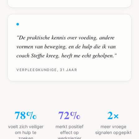
"
De praktische kennis over voeding, andere
vormen van beweging, en de hulp die ik van
coach Steffie kreeg, heeft me echt geholpen.
"
VERPLEEGKUNDIGE, 31 JAAR
94
%
87
%
3
×
voelt zich veiliger
merkt positief
meer vroege
om hulp te
effect op
signalen opgepikt
zoeken
werkplezier