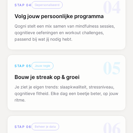
04
STAP
04
Gepersonaliseerd
Volg jouw persoonlijke programma
Qogni stelt een mix samen van mindfulness sessies,
qognitieve oefeningen en workout challenges,
passend bij wat jij nodig hebt.
05
STAP
05
Jouw regie
Bouw je streak op & groei
Je ziet je eigen trends: slaapkwaliteit, stressniveau,
qognitieve fitheid. Elke dag een beetje beter, op jouw
ritme.
06
STAP
06
Beheer je data