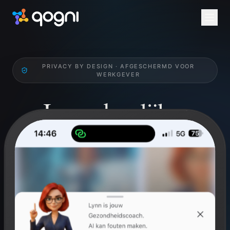
PRIVACY BY DESIGN · AFGESCHERMD VOOR
WERKGEVER
Jouw dagelijkse
Health Check.
Werk gericht aan je qognitieve en fysieke welzijn.
Breinperformance, mindfulness en challenges. Privé
voor jou, niet inzichtelijk voor werkgever.
Gratis voor ieder individu. Via werkgever altijd via arbodienst
Anneke.