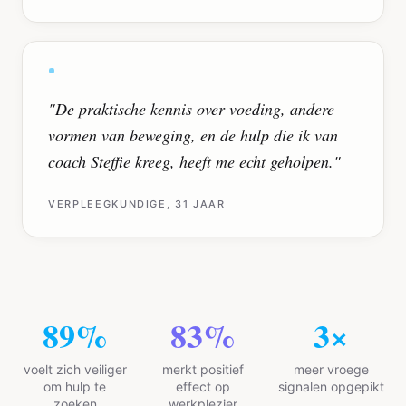
"
De praktische kennis over voeding, andere
vormen van beweging, en de hulp die ik van
coach Steffie kreeg, heeft me echt geholpen.
"
VERPLEEGKUNDIGE, 31 JAAR
94
%
87
%
3
×
voelt zich veiliger
merkt positief
meer vroege
om hulp te
effect op
signalen opgepikt
zoeken
werkplezier