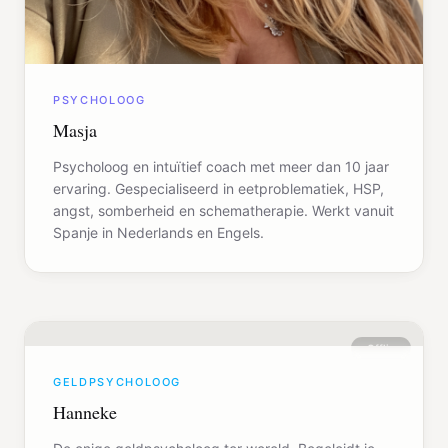
PSYCHOLOOG
Masja
Psycholoog en intuïtief coach met meer dan 10 jaar
ervaring. Gespecialiseerd in eetproblematiek, HSP,
angst, somberheid en schematherapie. Werkt vanuit
Spanje in Nederlands en Engels.
Offline
GELDPSYCHOLOOG
Hanneke
De enige geldpsycholoog ter wereld. Begeleidt je
door de diepste lagen van geldblokkades, mentaal,