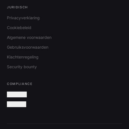
JURIDISCH
Privacyverklaring
Cookiebeleid
Algemene voorwaarden
Gebruiksvoorwaarden
Klachtenregeling
Security bounty
COMPLIANCE
ISO 27001
NEN 7510