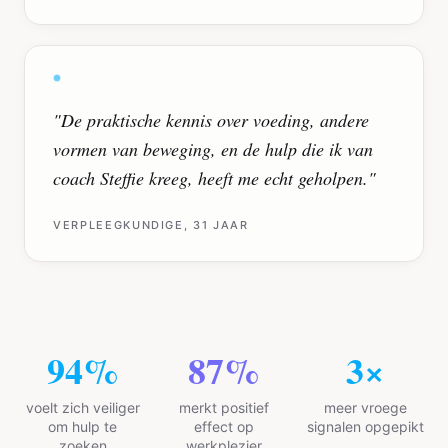
"
De praktische kennis over voeding, andere
vormen van beweging, en de hulp die ik van
coach Steffie kreeg, heeft me echt geholpen.
"
VERPLEEGKUNDIGE, 31 JAAR
94
%
87
%
3
×
voelt zich veiliger
merkt positief
meer vroege
om hulp te
effect op
signalen opgepikt
zoeken
werkplezier