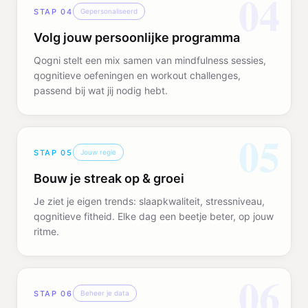
04
STAP
04
Gepersonaliseerd
Volg jouw persoonlijke programma
Qogni stelt een mix samen van mindfulness sessies,
qognitieve oefeningen en workout challenges,
passend bij wat jij nodig hebt.
05
STAP
05
Jouw regie
Bouw je streak op & groei
Je ziet je eigen trends: slaapkwaliteit, stressniveau,
qognitieve fitheid. Elke dag een beetje beter, op jouw
ritme.
06
STAP
06
Beheer je data