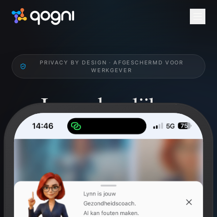
PRIVACY BY DESIGN · AFGESCHERMD VOOR
WERKGEVER
Jouw dagelijkse
Health Check.
Werk gericht aan je qognitieve en fysieke welzijn.
Breinperformance, mindfulness en challenges. Privé
voor jou, niet inzichtelijk voor werkgever.
Gratis voor ieder individu. Via werkgever altijd via arbodienst
Anneke.