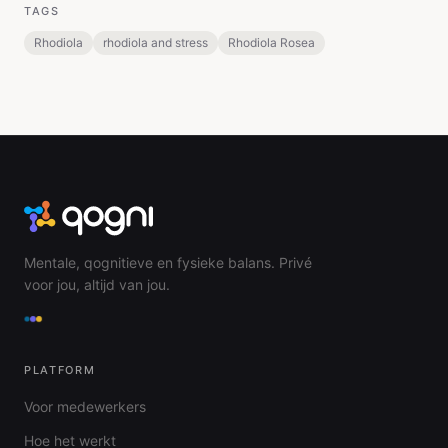
TAGS
Rhodiola
rhodiola and stress
Rhodiola Rosea
Mentale, qognitieve en fysieke balans. Privé
voor jou, altijd van jou.
PLATFORM
Voor medewerkers
Hoe het werkt