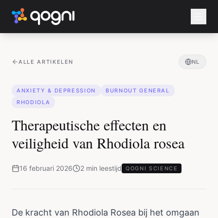
ALLE ARTIKELEN
NL
ANXIETY & DEPRESSION
BURNOUT GENERAL
RHODIOLA
Therapeutische effecten en
veiligheid van Rhodiola rosea
16 februari 2026
2
min
leestijd
QOGNI SCIENCE
De kracht van Rhodiola Rosea bij het omgaan