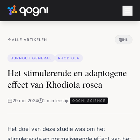
ALLE ARTIKELEN
NL
BURNOUT GENERAL
RHODIOLA
Het stimulerende en adaptogene
effect van Rhodiola rosea
29 mei 2024
2
min
leestijd
QOGNI SCIENCE
Het doel van deze studie was om het
stimulerende en normaliserende effect van het