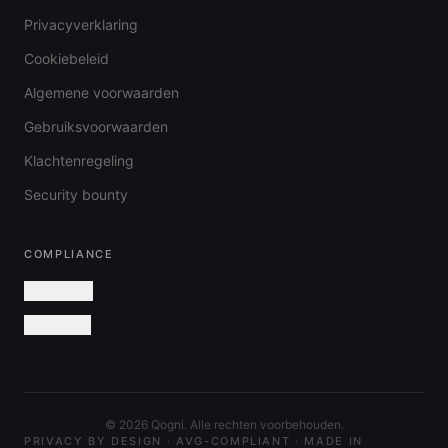
Privacyverklaring
Cookiebeleid
Algemene voorwaarden
Gebruiksvoorwaarden
Klachtenregeling
Security bounty
COMPLIANCE
ISO 27001
NEN 7510
©
2026
Qogni. Alle rechten voorbehouden.
PRIVACY BY DESIGN · AVG-COMPLIANT · MADE IN