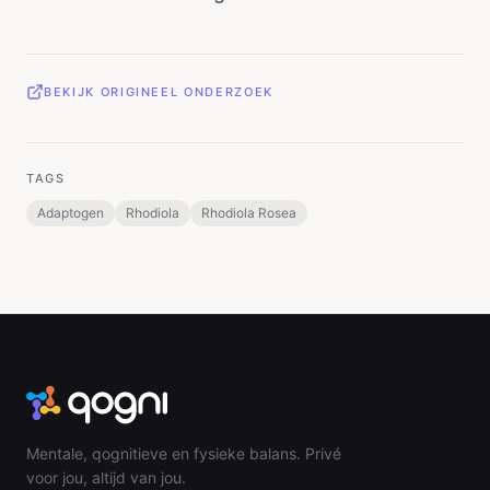
BEKIJK ORIGINEEL ONDERZOEK
TAGS
Adaptogen
Rhodiola
Rhodiola Rosea
Mentale, qognitieve en fysieke balans. Privé
voor jou, altijd van jou.