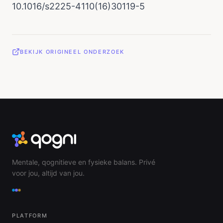
10.1016/s2225-4110(16)30119-5
BEKIJK ORIGINEEL ONDERZOEK
Mentale, qognitieve en fysieke balans. Privé
voor jou, altijd van jou.
PLATFORM