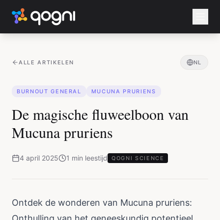
ALLE ARTIKELEN
NL
BURNOUT GENERAL
MUCUNA PRURIENS
De magische fluweelboon van
Mucuna pruriens
4 april 2025
1
min
leestijd
QOGNI SCIENCE
Ontdek de wonderen van Mucuna pruriens:
Onthulling van het geneeskundig potentieel