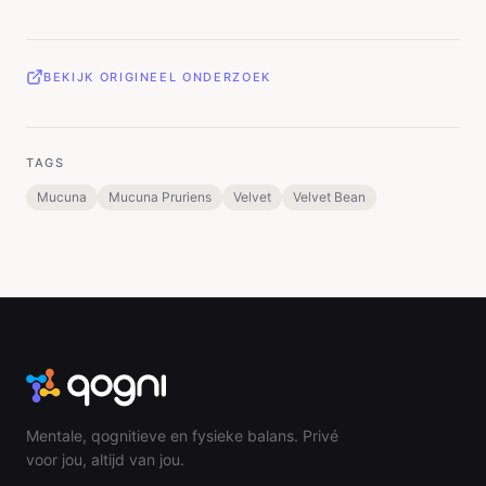
BEKIJK ORIGINEEL ONDERZOEK
TAGS
Mucuna
Mucuna Pruriens
Velvet
Velvet Bean
Mentale, qognitieve en fysieke balans. Privé
voor jou, altijd van jou.