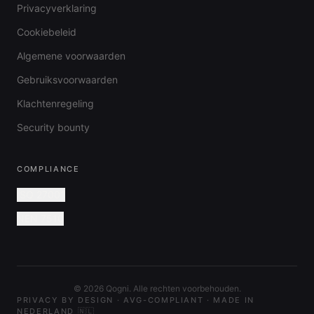
Privacyverklaring
Cookiebeleid
Algemene voorwaarden
Gebruiksvoorwaarden
Klachtenregeling
Security bounty
COMPLIANCE
ISO 27001
NEN 7510
©
2026
Qogni. Alle rechten voorbehouden.
PRIVACY BY DESIGN · AVG-COMPLIANT · MADE IN
NEDERLAND 🇳🇱