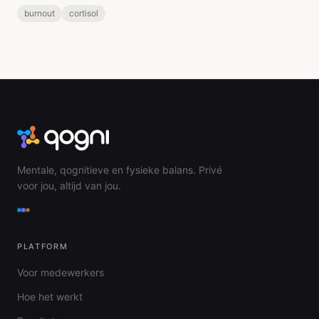
burnout
cortisol
Mentale, qognitieve en fysieke balans. Privé
voor jou, altijd van jou.
PLATFORM
Voor medewerkers
Hoe het werkt