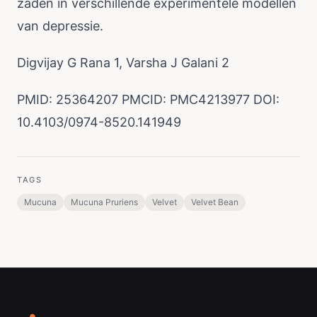
zaden in verschillende experimentele modellen
van depressie.
Digvijay G Rana 1, Varsha J Galani 2
PMID: 25364207 PMCID: PMC4213977 DOI:
10.4103/0974-8520.141949
TAGS
Mucuna
Mucuna Pruriens
Velvet
Velvet Bean