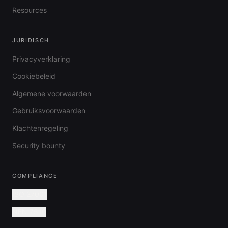
Resources
JURIDISCH
Privacyverklaring
Cookiebeleid
Algemene voorwaarden
Gebruiksvoorwaarden
Klachtenregeling
Security bounty
COMPLIANCE
ISO 27001
NEN 7510