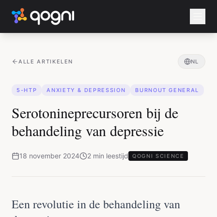
ALLE ARTIKELEN
NL
5-HTP
ANXIETY & DEPRESSION
BURNOUT GENERAL
Serotonineprecursoren bij de
behandeling van depressie
18 november 2024
2
min
leestijd
QOGNI SCIENCE
Een revolutie in de behandeling van