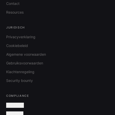
Contact
Resources
JURIDISCH
Privacyverklaring
Cookiebeleid
Algemene voorwaarden
Gebruiksvoorwaarden
Klachtenregeling
Security bounty
COMPLIANCE
ISO 27001
NEN 7510