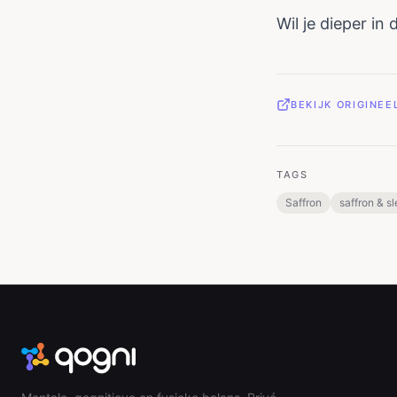
Wil je dieper in
BEKIJK ORIGINE
TAGS
Saffron
saffron & s