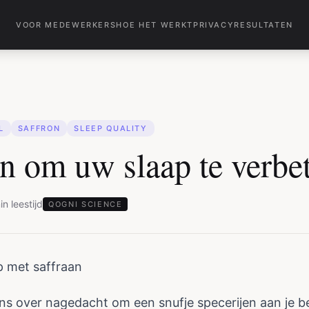
VOOR MEDEWERKERS
HOE HET WERKT
PRIVACY
RESULTATEN
L
SAFFRON
SLEEP QUALITY
an om uw slaap te verbe
in
leestijd
QOGNI SCIENCE
p met saffraan
ns over nagedacht om een snufje specerijen aan je be