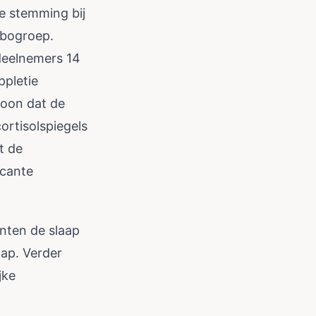
e stemming bij
ebogroep.
deelnemers 14
ppletie
moon dat de
ortisolspiegels
t de
icante
nten de slaap
ap. Verder
jke