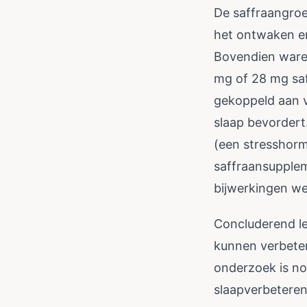
De saffraangroe
het ontwaken e
Bovendien waren
mg of 28 mg saf
gekoppeld aan 
slaap bevordert.
(een stresshorm
saffraansupplem
bijwerkingen w
Concluderend le
kunnen verbete
onderzoek is no
slaapverbetere