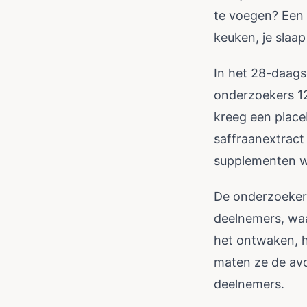
te voegen? Een 
keuken, je slaa
In het 28-daags
onderzoekers 1
kreeg een plac
saffraanextract
supplementen w
De onderzoekers
deelnemers, waa
het ontwaken, h
maten ze de avo
deelnemers.