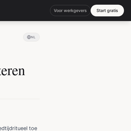
Voor werkgevers
Start gratis
NL
teren
dtijdritueel toe