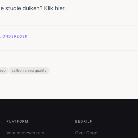
 de studie duiken? Klik
hier
.
EL ONDERZOEK
leep
saffron sleep quality
PLATFORM
BEDRIJF
Voor medewerkers
Over Qogni