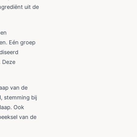
grediënt uit de
den
en. Eén groep
diseerd
. Deze
laap van de
, stemming bij
slaap. Ook
peeksel van de