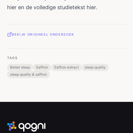
hier
en de volledige studietekst
hier
.
BEKIJK ORIGINEEL ONDERZOEK
TAGS
Better sleep
Saffron
Saffron extract
sleep quality
sleep quality & saffron