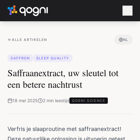
ALLE ARTIKELEN
NL
SAFFRON
SLEEP QUALITY
Saffraanextract, uw sleutel tot
een betere nachtrust
18 mei 2025
2
min
leestijd
QOGNI SCIENCE
Verfris je slaaproutine met saffraanextract!
Deze natuurlijke oplossing is uitvoerig getest