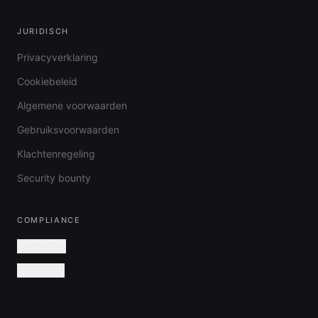
JURIDISCH
Privacyverklaring
Cookiebeleid
Algemene voorwaarden
Gebruiksvoorwaarden
Klachtenregeling
Security bounty
COMPLIANCE
ISO 27001
NEN 7510