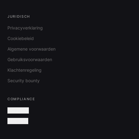
JURIDISCH
Privacyverklaring
Cookiebeleid
Algemene voorwaarden
Gebruiksvoorwaarden
Klachtenregeling
Security bounty
COMPLIANCE
ISO 27001
NEN 7510