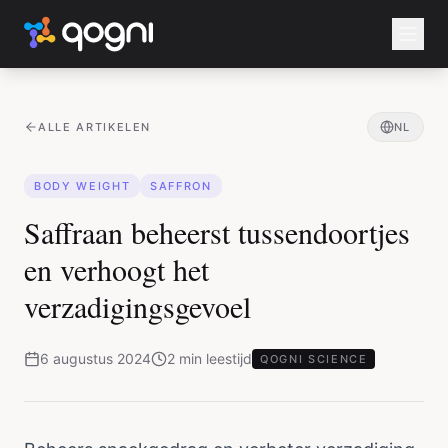
ALLE ARTIKELEN
NL
BODY WEIGHT
SAFFRON
Saffraan beheerst tussendoortjes
en verhoogt het
verzadigingsgevoel
6 augustus 2024
2
min
leestijd
QOGNI SCIENCE