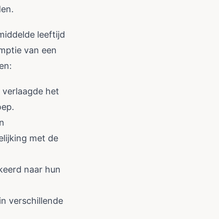
den.
iddelde leeftijd
umptie van een
en:
 verlaagde het
oep.
en
lijking met de
keerd naar hun
n verschillende