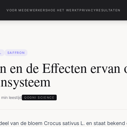
VOOR MEDEWERKERS
HOE HET WERKT
PRIVACY
RESULTATEN
L
SAFFRON
n en de Effecten ervan 
nsysteem
min
leestijd
QOGNI SCIENCE
deel van de bloem Crocus sativus L. en staat bekend o