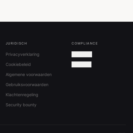
JURIDISCH
COMPLIANCE
Privacyverklaring
ISO 27001
Cookiebeleid
NEN 7510
Algemene voorwaarden
Gebruiksvoorwaarden
Klachtenregeling
Security bounty