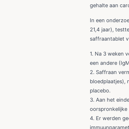
gehalte aan ca
In een onderzoe
21,4 jaar), tes
saffraantablet 
1. Na 3 weken v
een andere (Ig
2. Saffraan ver
bloedplaatjes),
placebo.
3. Aan het ein
oorspronkelijke 
4. Er werden ge
immuunparamet