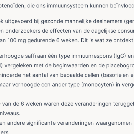
rotenoïden, die ons immuunsysteem kunnen beïnvloe
k uitgevoerd bij gezonde mannelijke deelnemers (gem
tten onderzoekers de effecten van de dagelijkse cons
van 100 mg gedurende 6 weken. Dit is wat ze ontdekt
erhoogde saffraan één type immuunrespons (IgG) en
M) vergeleken met de beginwaarden en de placebogr
minderde het aantal van bepaalde cellen (basofielen 
 maar verhoogde een ander type (monocyten) in verge
de van de 6 weken waren deze veranderingen terugge
niveaus.
en andere significante veranderingen waargenomen i
ers.