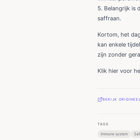
5. Belangrijk i
saffraan.
Kortom, het dag
kan enkele tijde
zijn zonder ger
Klik
hier
voor het
BEKIJK ORIGINE
TAGS
Immune system
Saf