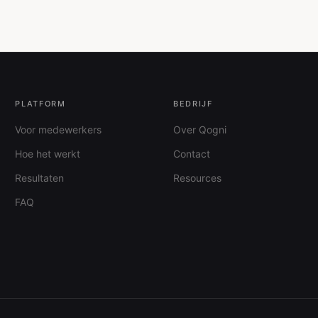
PLATFORM
BEDRIJF
Voor medewerkers
Over Qogni
Hoe het werkt
Contact
Resultaten
Resources
FAQ