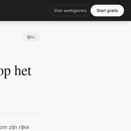
Voor werkgevers
Start gratis
NL
op het
m zijn rijke