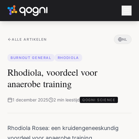
ALLE ARTIKELEN
NL
BURNOUT GENERAL
RHODIOLA
Rhodiola, voordeel voor
anaerobe training
1 december 2025
2
min
leestijd
QOGNI SCIENCE
Rhodiola Rosea: een kruidengeneeskundig
voordeel voor anaerobe training.