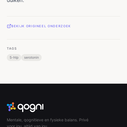
duiken.
BEKIJK ORIGINEEL ONDERZOEK
TAGS
5-htp
serotonin
Mentale, qognitieve en fysieke balans. Privé
voor jou, altijd van jou.