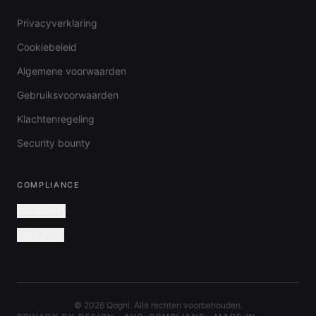
Privacyverklaring
Cookiebeleid
Algemene voorwaarden
Gebruiksvoorwaarden
Klachtenregeling
Security bounty
COMPLIANCE
ISO 27001
NEN 7510
©
2026
Qogni. Alle rechten voorbehouden.