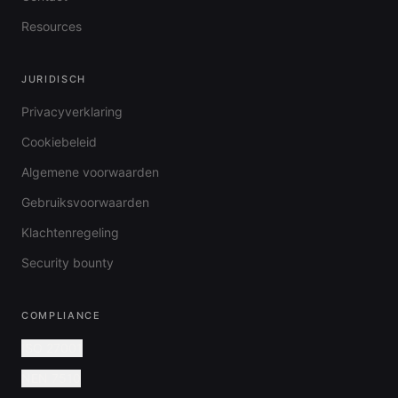
Resources
JURIDISCH
Privacyverklaring
Cookiebeleid
Algemene voorwaarden
Gebruiksvoorwaarden
Klachtenregeling
Security bounty
COMPLIANCE
ISO 27001
NEN 7510