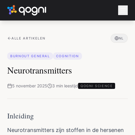
ALLE ARTIKELEN
NL
BURNOUT GENERAL
COGNITION
Neurotransmitters
5 november 2025
3
min
leestijd
QOGNI SCIENCE
Inleiding
Neurotransmitters zijn stoffen in de hersenen