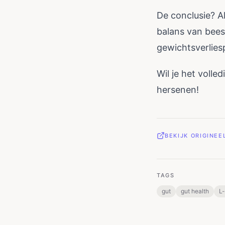
De conclusie? A
balans van beest
gewichtsverlies
Wil je het volle
hersenen!
BEKIJK ORIGINE
TAGS
gut
gut health
L