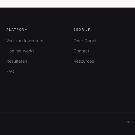
PLATFORM
BEDRIJF
Voor medewerkers
Over Qogni
Hoe het werkt
Contact
Resultaten
Resources
FAQ
PRI