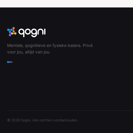
Mentale, qognitieve en fysieke balans. Privé
voor jou, altijd van jou.
©
2026
Qogni. Alle rechten voorbehouden.