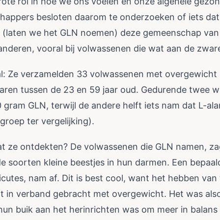
rote rol in hoe we ons voelen en onze algehele gezo
appers besloten daarom te onderzoeken of iets dat
(laten we het GLN noemen) deze gemeenschap van k
nderen, vooral bij volwassenen die wat aan de zware 
aal: Ze verzamelden 33 volwassenen met overgewicht 
ren tussen de 23 en 59 jaar oud. Gedurende twee 
 gram GLN, terwijl de andere helft iets nam dat L-ala
roep ter vergelijking).
at ze ontdekten? De volwassenen die GLN namen, z
de soorten kleine beestjes in hun darmen. Een bepaald
cutes, nam af. Dit is best cool, want het hebben van 
t in verband gebracht met overgewicht. Het was als
 hun buik aan het herinrichten was om meer in balans