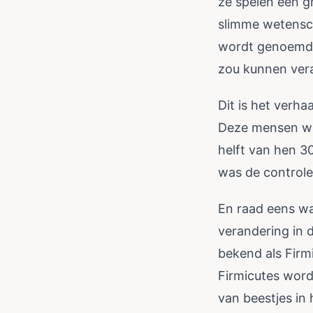
ze spelen een g
slimme wetensch
wordt genoemd 
zou kunnen vera
Dit is het verh
Deze mensen wa
helft van hen 30
was de controleg
En raad eens w
verandering in 
bekend als Firmi
Firmicutes word
van beestjes in