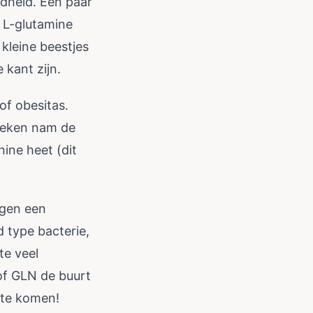
ndheid. Een paar
 L-glutamine
leine beestjes
kant zijn.
of obesitas.
weken nam de
nine heet (dit
agen een
 type bacterie,
te veel
of GLN de buurt
 te komen!