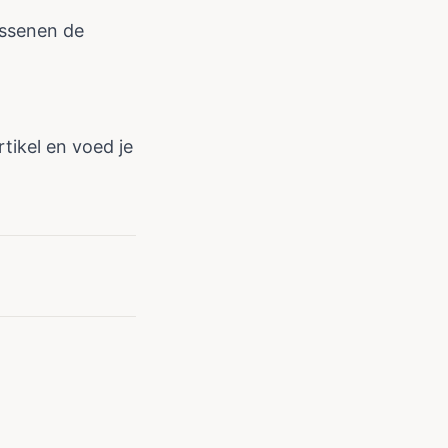
assenen de
rtikel
en voed je