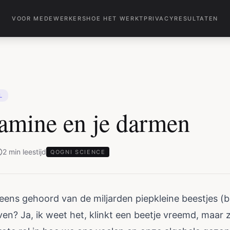
VOOR MEDEWERKERS
HOE HET WERKT
PRIVACY
RESULTATEN
L
amine en je darmen
2
min
leestijd
QOGNI SCIENCE
eens gehoord van de miljarden piepkleine beestjes (ba
n? Ja, ik weet het, klinkt een beetje vreemd, maar ze