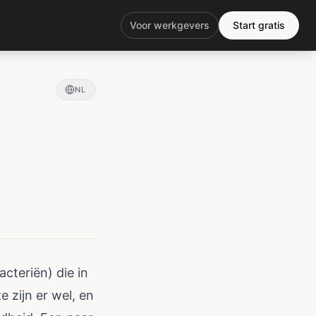
Voor werkgevers
Start gratis
NL
cteriën) die in
 zijn er wel, en