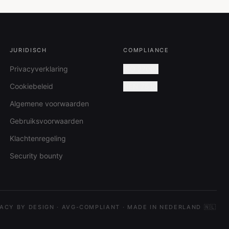
JURIDISCH
COMPLIANCE
Privacyverklaring
ISO 27001
Cookiebeleid
NEN 7510
Algemene voorwaarden
Gebruiksvoorwaarden
Klachtenregeling
Security bounty
VACY BY DESIGN · AVG-COMPLIANT · MADE IN NEDERLAND 🇳🇱