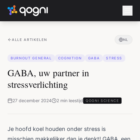
ALLE ARTIKELEN
NL
BURNOUT GENERAL
COGNITION
GABA
STRESS
GABA, uw partner in
stressverlichting
27 december 2024
2
min
leestijd
QOGNI SCIENCE
Je hoofd koel houden onder stress is
misschien makkelijker dan je denkt! GABA, een