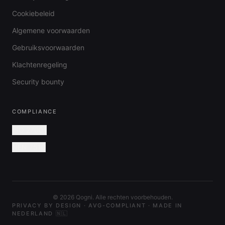
Cookiebeleid
Algemene voorwaarden
Gebruiksvoorwaarden
Klachtenregeling
Security bounty
COMPLIANCE
ISO 27001
NEN 7510
©
2026
Qogni. Alle rechten voorbehouden.
PRIVACY BY DESIGN · AVG-COMPLIANT · MADE IN
NEDERLAND 🇳🇱