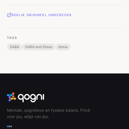
BEKIJK ORIGINEEL ONDERZOEK
TAGS
GABA
GABA and Stress
stress
Mentale, qognitieve en fysieke balans. Privé
voor jou, altijd van jou.