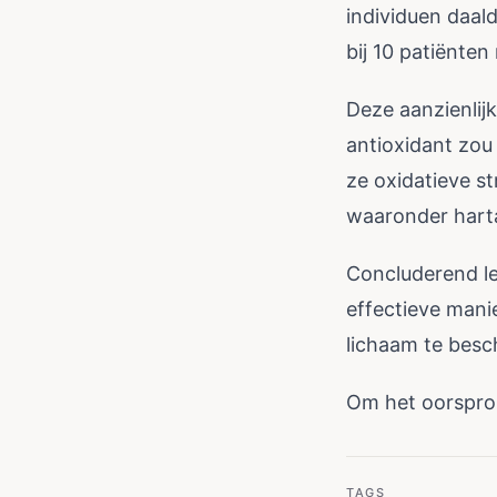
individuen daald
bij 10 patiënte
Deze aanzienlij
antioxidant zou
ze oxidatieve st
waaronder hart
Concluderend le
effectieve mani
lichaam te besc
Om het oorspronk
TAGS