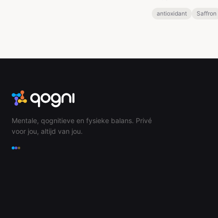
antioxidant
Saffron
Mentale, qognitieve en fysieke balans. Privé
voor jou, altijd van jou.