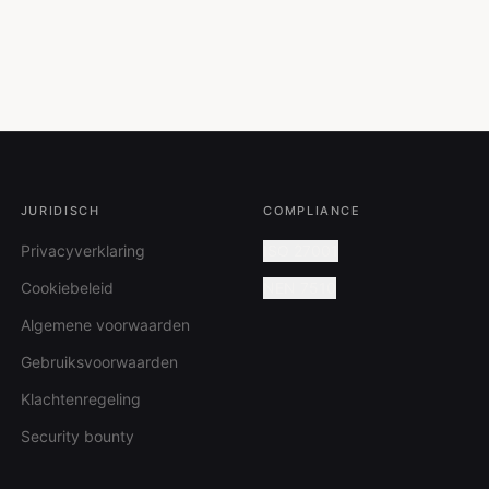
JURIDISCH
COMPLIANCE
Privacyverklaring
ISO 27001
Cookiebeleid
NEN 7510
Algemene voorwaarden
Gebruiksvoorwaarden
Klachtenregeling
Security bounty