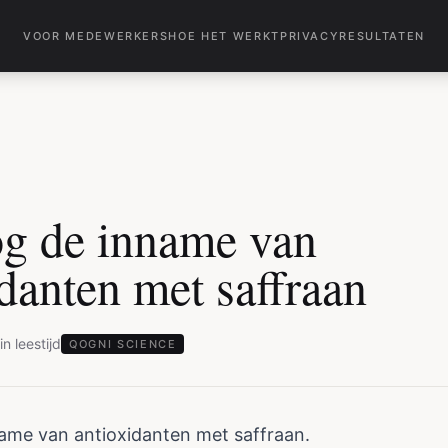
VOOR MEDEWERKERS
HOE HET WERKT
PRIVACY
RESULTATEN
g de inname van
danten met saffraan
in
leestijd
QOGNI SCIENCE
ame van antioxidanten met saffraan.