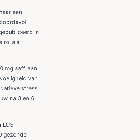
omaar een
 boordevol
gepubliceerd in
 rol als
0 mg saffraan
voeligheid van
idatieve stress
euw na 3 en 6
n LOS
10 gezonde