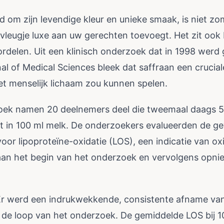
d om zijn levendige kleur en unieke smaak, is niet z
n vleugje luxe aan uw gerechten toevoegt. Het zit ook
delen. Uit een klinisch onderzoek dat in 1998 werd 
al of Medical Sciences bleek dat saffraan een cruciale
het menselijk lichaam zou kunnen spelen.
oek namen 20 deelnemers deel die tweemaal daags 5
t in 100 ml melk. De onderzoekers evalueerden de ge
or lipoproteïne-oxidatie (LOS), een indicatie van ox
 aan het begin van het onderzoek en vervolgens opni
 Er werd een indrukwekkende, consistente afname va
n de loop van het onderzoek. De gemiddelde LOS bij 