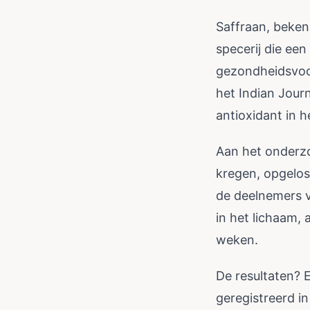
Saffraan, beken
specerij die ee
gezondheidsvoor
het Indian Journ
antioxidant in 
Aan het onderz
kregen, opgelos
de deelnemers vo
in het lichaam,
weken.
De resultaten?
geregistreerd i