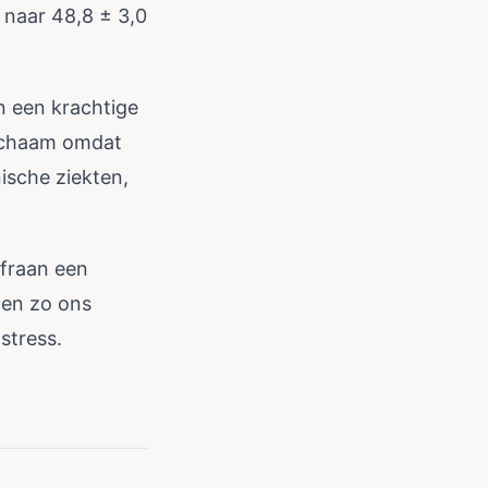
 naar 48,8 ± 3,0
n een krachtige
 lichaam omdat
nische ziekten,
ffraan een
 en zo ons
stress.