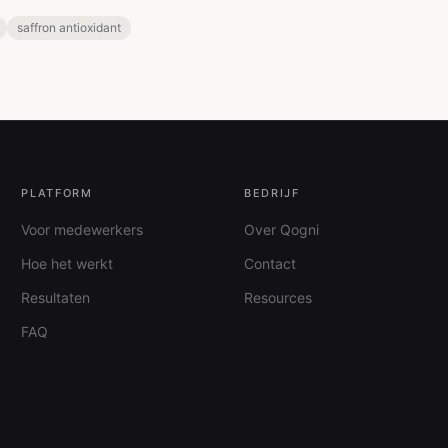
saffron antioxidant
PLATFORM
BEDRIJF
Voor medewerkers
Over Qogni
Hoe het werkt
Contact
Resultaten
Resources
FAQ