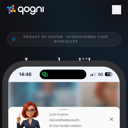
PRIVACY BY DESIGN · AFGESCHERMD VOOR
WERKGEVER
Jouw dagelijkse
Health Check.
Werk gericht aan je qognitieve en fysieke welzijn.
Breinperformance, mindfulness en challenges. Privé
voor jou, niet inzichtelijk voor werkgever.
Gratis voor ieder individu. Via werkgever altijd via arbodienst
Anneke.