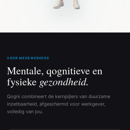
VOOR MEDEWERKERS
Mentale, qognitieve en
gezondheid.
fysieke
Qogni combineert de kernpijlers van duurzame
inzetbaarheid, afgeschermd voor werkgever,
volledig van jou.