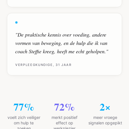
"
De praktische kennis over voeding, andere
vormen van beweging, en de hulp die ik van
coach Steffie kreeg, heeft me echt geholpen.
"
VERPLEEGKUNDIGE, 31 JAAR
94
%
87
%
3
×
voelt zich veiliger
merkt positief
meer vroege
om hulp te
effect op
signalen opgepikt
zoeken
werkplezier