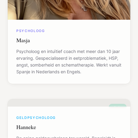
PSYCHOLOOG
Masja
Psycholoog en intuïtief coach met meer dan 10 jaar
ervaring. Gespecialiseerd in eetproblematiek, HSP,
angst, somberheid en schematherapie. Werkt vanuit
Spanje in Nederlands en Engels.
Online
GELDPSYCHOLOOG
Hanneke
De enige geldpsycholoog ter wereld. Begeleidt je
door de diepste lagen van geldblokkades, mentaal,