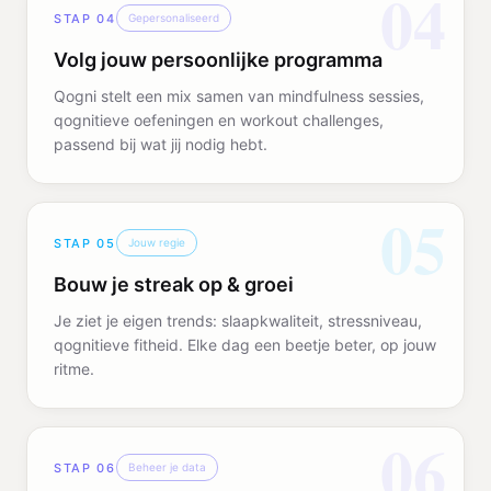
04
STAP
04
Gepersonaliseerd
Volg jouw persoonlijke programma
Qogni stelt een mix samen van mindfulness sessies,
qognitieve oefeningen en workout challenges,
passend bij wat jij nodig hebt.
05
STAP
05
Jouw regie
Bouw je streak op & groei
Je ziet je eigen trends: slaapkwaliteit, stressniveau,
qognitieve fitheid. Elke dag een beetje beter, op jouw
ritme.
06
STAP
06
Beheer je data